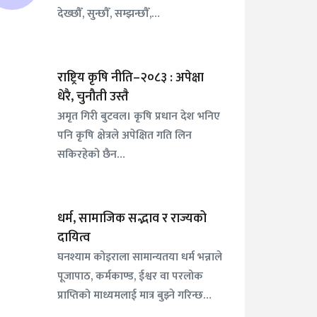
देख्छौँ, सुन्छौँ, सम्झन्छौँ,…
राष्ट्रिय कृषि नीति–२०८३ : अपेक्षा
धेरै, चुनौती उस्तै
अमृत गिरी बुटवल। कृषि प्रधान देश भनिए
पनि कृषि क्षेत्रले अपेक्षित गति लिन
सकिरहेको छैन…
धर्म, सामाजिक सद्भाव र राज्यको
दायित्व
घनश्याम कोइराला सामान्यतया धर्म भन्नाले
पूजापाठ, कर्मकाण्ड, ईश्वर वा परलोक
प्राप्तिको माध्यमलाई मात्र बुझ्ने गरिन्छ…