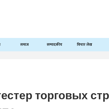
ि
समाज
सम्पादकीय
विचार लेख
естер торговых стр