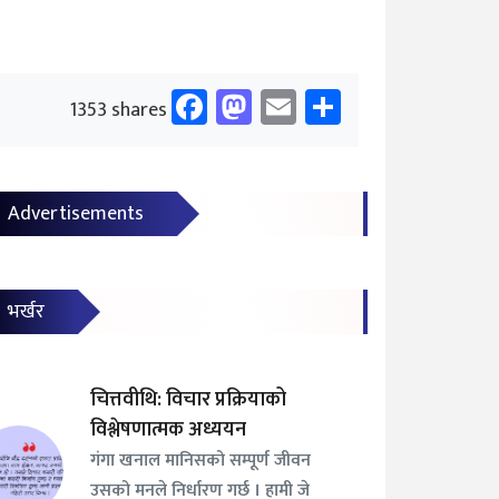
Facebook
Mastodon
Email
Share
1353 shares
Advertisements
भर्खर
चित्तवीथि: विचार प्रक्रियाको
विश्लेषणात्मक अध्ययन
गंगा खनाल मानिसको सम्पूर्ण जीवन
उसको मनले निर्धारण गर्छ । हामी जे