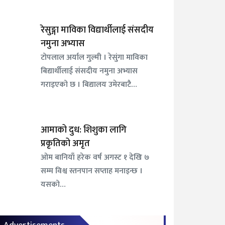
रेसुङ्गा माविका विद्यार्थीलाई संसदीय
नमुना अभ्यास
टोपलाल अर्याल गुल्मी । रेसुंगा माविका
बिद्यार्थीलाई संसदीय नमुना अभ्यास
गराइएको छ । बिद्यालय उमेरबाटै…
आमाको दुध: शिशुका लागि
प्रकृतिको अमृत
ओम बानियाँ हरेक वर्ष अगस्ट १ देखि ७
सम्म विश्व स्तनपान सप्ताह मनाइन्छ ।
यसको…