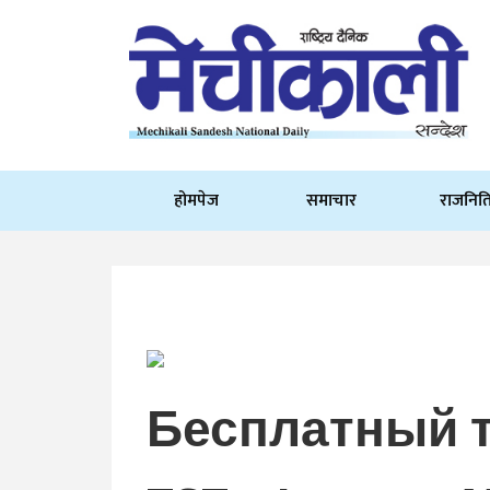
होमपेज
समाचार
राजनित
Бесплатный т