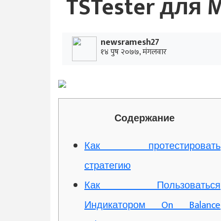
TSTester для 
newsramesh27
१४ पुष २०७७, मंगलवार
Содержание
Как протестировать
стратегию
Как Пользоваться
Индикатором On Balance