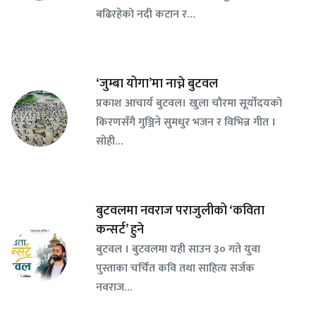
बढिरहेको नदी कटान र…
‘जुम्बा योगा’मा नाच्ने बुटवल
प्रकाश आचार्य बुटवल। खुला चौरमा सूर्योदयको
किरणसँगै गुञ्जिने सुमधुर भजन र विभिन्न गीत ।
सोही…
बुटवलमा नवराज पराजुलीको ‘कविता
कन्सर्ट’ हुने
बुटवल । बुटवलमा यही साउन ३० गते युवा
पुस्ताका चर्चित कवि तथा साहित्य सर्जक
नवराज…