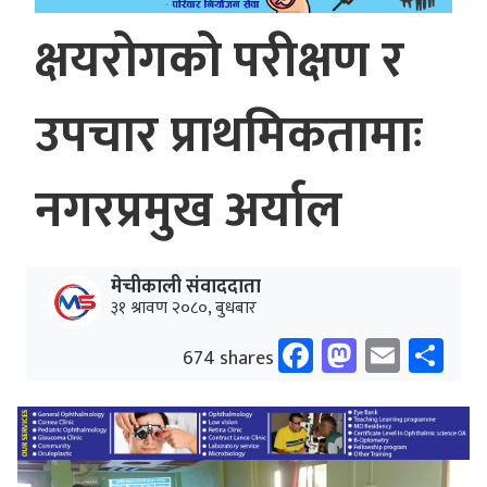
क्षयरोगको परीक्षण र
उपचार प्राथमिकतामाः
नगरप्रमुख अर्याल
मेचीकाली संवाददाता
३१ श्रावण २०८०, बुधबार
Facebook
Mastodo
Email
Sh
674 shares