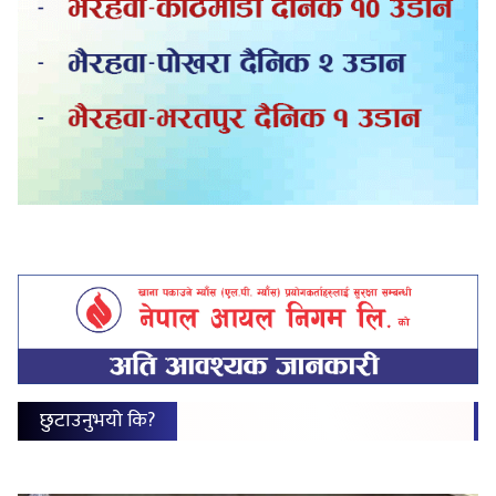
छुटाउनुभयो कि?