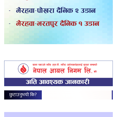
छुटाउनुभयो कि?