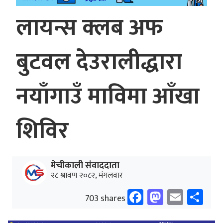
लायन्स क्लब अफ
बुटवल देउरालीद्धारा
नयाँगाउँ माविमा आँखा
शिविर
मेचीकाली संवाददाता
२८ श्रावण २०८२, मंगलवार
Facebook
Mastodo
Email
Sh
703 shares