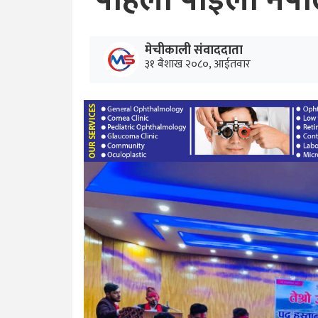
पहिलो पाइला नेपा
मेचीकाली संवाददाता
३१ बैशाख २०८०, आईतवार