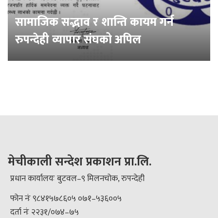
सामाजिक सद्भाव र शान्ति कायम गर्न
रुपन्देही व्यापार संघको अपिल
मेचीकाली सन्देश प्रकाशन प्रा.लि.
प्रधान कार्यालयः बुटवल–९ मिलनचोक, रुपन्देही
फोन नंः ९८४१५७८६०५ ०७१–५३६००५
दर्ता नंः २२३१/०७४–७५