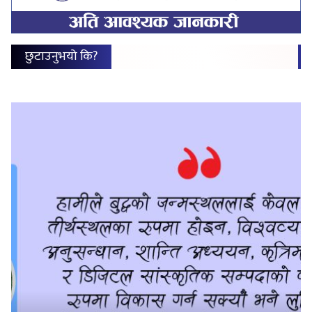
छुटाउनुभयो कि?