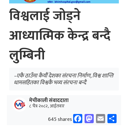
विश्वलाई जोड्ने
आध्यात्मिक केन्द्र बन्दै
लुम्बिनी
–एकै ठाउँमा कैयौं देशका संरचना निर्माण, विश्व शान्ति
धामसहितका विश्वकै भव्य संरचना बन्दै
मेचीकाली संवाददाता
८ चैत्र २०८२, आईतवार
Facebook
Mastodo
Email
Sh
645 shares