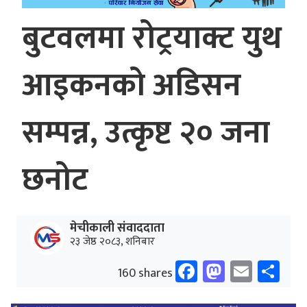
बुटवलमा रोट्रयाक्ट युथ
आइकनको अडिसन
सम्पन्न, उत्कृष्ट २० जना
छनोट
मेचीकाली संवाददाता
२३ जेष्ठ २०८३, शनिबार
Facebook
Mastodo
Email
Sh
160 shares