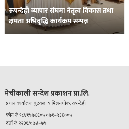
रूपन्देही व्यापार संघमा नेतृत्व विकास तथा
क्षमता अभिवृद्धि कार्यक्रम सम्पन्न
मेचीकाली सन्देश प्रकाशन प्रा.लि.
प्रधान कार्यालयः बुटवल–९ मिलनचोक, रुपन्देही
फोन नंः ९८४१५७८६०५ ०७१–५३६००५
दर्ता नंः २२३१/०७४–७५