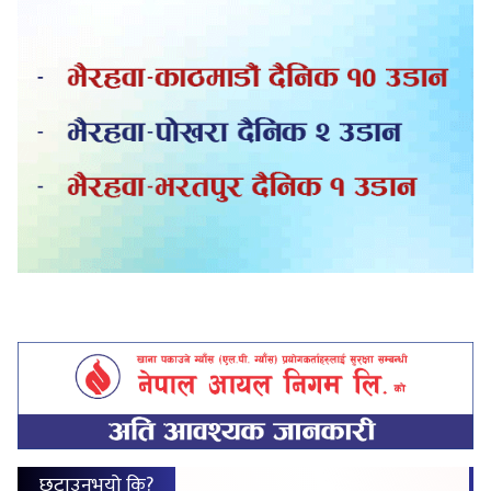
छुटाउनुभयो कि?