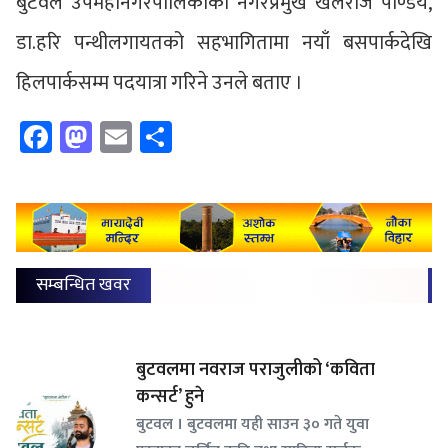
बुटवल उपमहानगरपालिकाका नगरप्रमुख खेलराज पाण्डेय,
डा.हरि पन्थीलगायतको सहभागितामा नयाँ बसपार्कदेखि
हिलपार्कसम्म पदयात्रा गरिने उनले बताए ।
Facebook
Mastodon
Email
Share
सम्बन्धित खवर
बुटवलमा नवराज पराजुलीको ‘कविता
कन्सर्ट’ हुने
बुटवल । बुटवलमा यही साउन ३० गते युवा