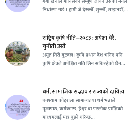
गंगा खनाल मानिसको सम्पूर्ण जीवन उसको मनले
निर्धारण गर्छ । हामी जे देख्छौँ, सुन्छौँ, सम्झन्छौँ,…
राष्ट्रिय कृषि नीति–२०८३ : अपेक्षा धेरै,
चुनौती उस्तै
अमृत गिरी बुटवल। कृषि प्रधान देश भनिए पनि
कृषि क्षेत्रले अपेक्षित गति लिन सकिरहेको छैन…
धर्म, सामाजिक सद्भाव र राज्यको दायित्व
घनश्याम कोइराला सामान्यतया धर्म भन्नाले
पूजापाठ, कर्मकाण्ड, ईश्वर वा परलोक प्राप्तिको
माध्यमलाई मात्र बुझ्ने गरिन्छ…