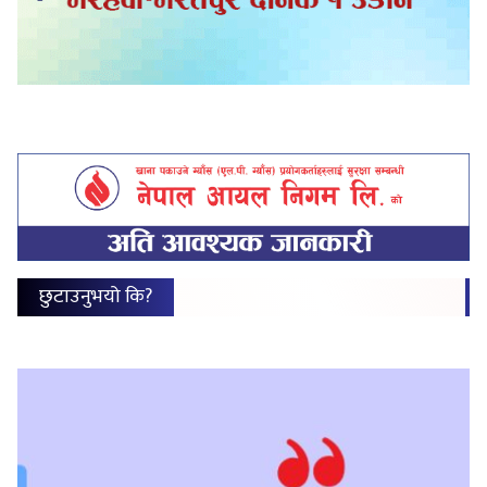
छुटाउनुभयो कि?