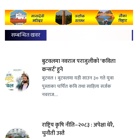
सम्बन्धित खवर
बुटवलमा नवराज पराजुलीको ‘कविता
कन्सर्ट’ हुने
बुटवल । बुटवलमा यही साउन ३० गते युवा
पुस्ताका चर्चित कवि तथा साहित्य सर्जक
नवराज…
राष्ट्रिय कृषि नीति–२०८३ : अपेक्षा धेरै,
चुनौती उस्तै