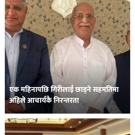
एक महिनापछि गिरीलाई छाड्ने सहमतिमा
अहिले आचार्यकै निरन्तरता