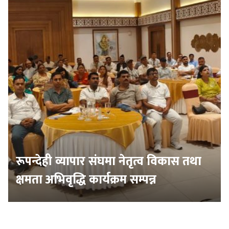
रूपन्देही व्यापार संघमा नेतृत्व विकास तथा
क्षमता अभिवृद्धि कार्यक्रम सम्पन्न