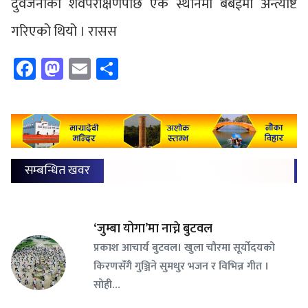
दुवैजनाको शवपरीक्षणपछि एकै स्थानमा बबईमा अन्त्येष्टि
गरिएको थियो । रासस
Facebook
Mastodon
Email
Share
सम्बन्धित खवर
‘जुम्बा योगा’मा नाच्ने बुटवल
प्रकाश आचार्य बुटवल। खुला चौरमा सूर्योदयको
किरणसँगै गुञ्जिने सुमधुर भजन र विभिन्न गीत ।
सोही…