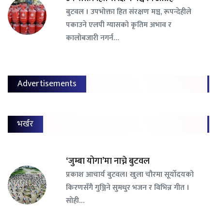
बुटवल । उपभोक्ता हित संरक्षण मञ्च, रूपन्देहीले
पकाउने एलपी ग्यासको कृतिम अभाव र
कालोबजारी नगर्न…
Advertisements
भर्खर
‘जुम्बा योगा’मा नाच्ने बुटवल
प्रकाश आचार्य बुटवल। खुला चौरमा सूर्योदयको
किरणसँगै गुञ्जिने सुमधुर भजन र विभिन्न गीत ।
सोही…