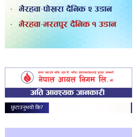
छुटाउनुभयो कि?