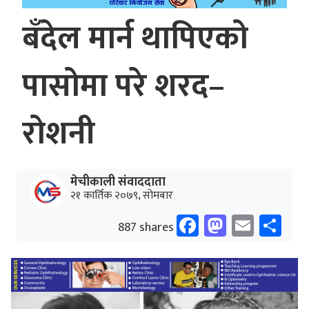
बँदेल मार्न थापिएको
पासोमा परे शरद–
रोशनी
मेचीकाली संवाददाता
२१ कार्तिक २०७९, सोमबार
Facebook
Mastodo
Email
Sh
887 shares