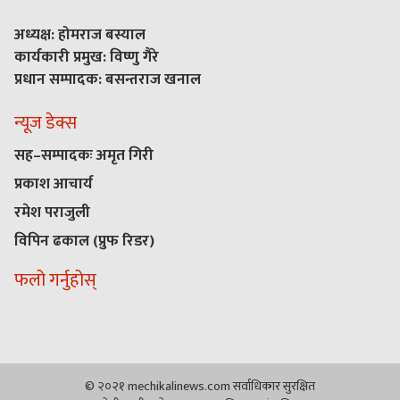
अध्यक्ष: होमराज बस्याल
कार्यकारी प्रमुख: विष्णु गैरे
प्रधान सम्पादक: बसन्तराज खनाल
न्यूज डेक्स
सह–सम्पादकः अमृत गिरी
प्रकाश आचार्य
रमेश पराजुली
विपिन ढकाल (प्रुफ रिडर)
फलो गर्नुहोस्
© २०२१ mechikalinews.com सर्वाधिकार सुरक्षित