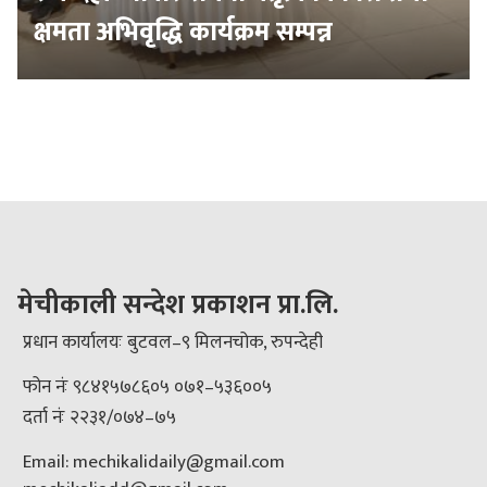
क्षमता अभिवृद्धि कार्यक्रम सम्पन्न
मेचीकाली सन्देश प्रकाशन प्रा.लि.
प्रधान कार्यालयः बुटवल–९ मिलनचोक, रुपन्देही
फोन नंः ९८४१५७८६०५ ०७१–५३६००५
दर्ता नंः २२३१/०७४–७५
Email: mechikalidaily@gmail.com