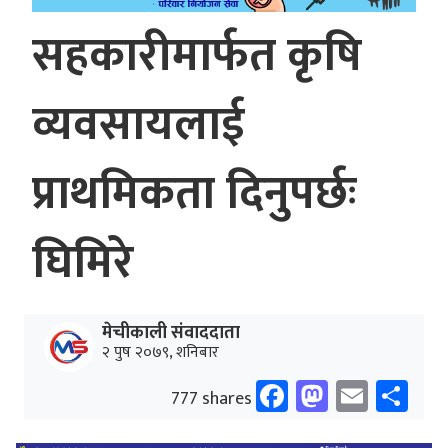
सहकारीमार्फत कृषि
व्यवसायलाई
प्राथमिकता दिनुपर्छः
घिमिरे
मेचीकाली संवाददाता
२ पुष २०७९, शनिबार
Facebook
Mastodo
Email
Sh
777 shares