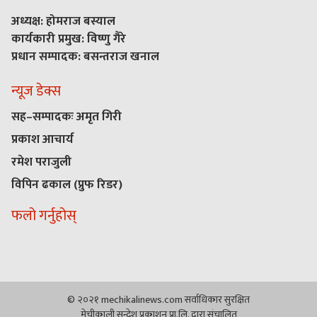
अध्यक्ष: होमराज बस्याल
कार्यकारी प्रमुख: विष्णु गैरे
प्रधान सम्पादक: बसन्तराज खनाल
न्यूज डेक्स
सह–सम्पादकः अमृत गिरी
प्रकाश आचार्य
रमेश पराजुली
विपिन ढकाल (प्रुफ रिडर)
फलो गर्नुहोस्
© २०२१ mechikalinews.com सर्वाधिकार सुरक्षित
मेचीकाली सन्देश प्रकाशन प्रा.लि. द्वारा संचालित