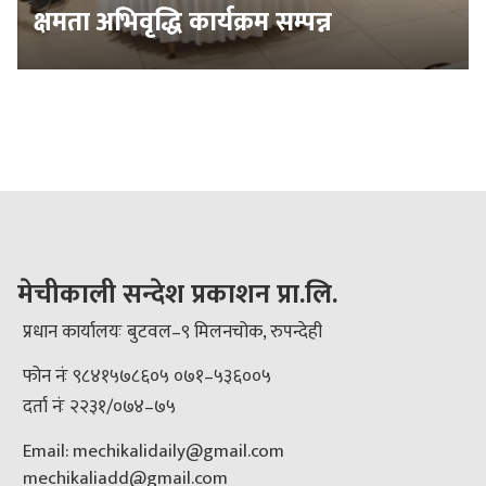
क्षमता अभिवृद्धि कार्यक्रम सम्पन्न
मेचीकाली सन्देश प्रकाशन प्रा.लि.
प्रधान कार्यालयः बुटवल–९ मिलनचोक, रुपन्देही
फोन नंः ९८४१५७८६०५ ०७१–५३६००५
दर्ता नंः २२३१/०७४–७५
Email: mechikalidaily@gmail.com
mechikaliadd@gmail.com