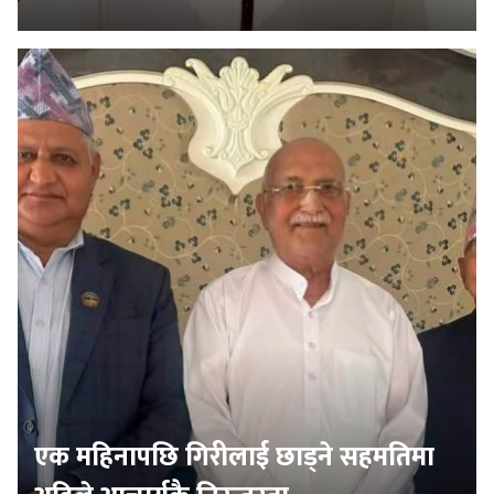
एक महिनापछि गिरीलाई छाड्ने सहमतिमा