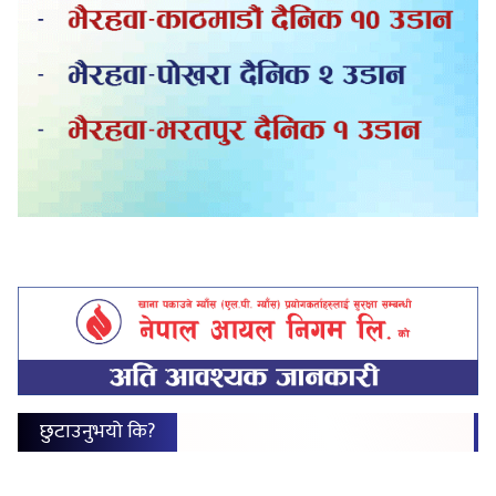
छुटाउनुभयो कि?