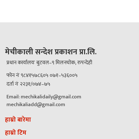
मेचीकाली सन्देश प्रकाशन प्रा.लि.
प्रधान कार्यालयः बुटवल–९ मिलनचोक, रुपन्देही
फोन नंः ९८४१५७८६०५ ०७१–५३६००५
दर्ता नंः २२३१/०७४–७५
Email: mechikalidaily@gmail.com
mechikaliadd@gmail.com
हाम्रो बारेमा
हाम्रो टिम