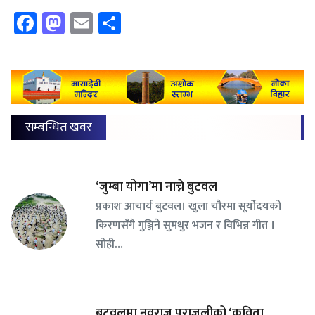
Facebook
Mastodon
Email
Share
सम्बन्धित खवर
‘जुम्बा योगा’मा नाच्ने बुटवल
प्रकाश आचार्य बुटवल। खुला चौरमा सूर्योदयको
किरणसँगै गुञ्जिने सुमधुर भजन र विभिन्न गीत ।
सोही…
बुटवलमा नवराज पराजुलीको ‘कविता