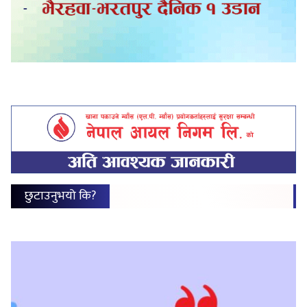
छुटाउनुभयो कि?