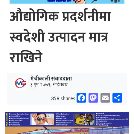
औद्योगिक प्रदर्शनीमा
स्वदेशी उत्पादन मात्र
राखिने
मेचीकाली संवाददाता
३ पुष २०७९, आईतवार
Facebook
Mastodo
Email
Sh
858 shares