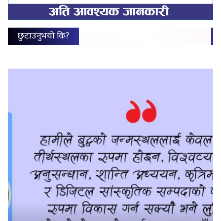
छुटाउनुभयो कि?