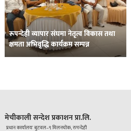
रूपन्देही व्यापार संघमा नेतृत्व विकास तथा
क्षमता अभिवृद्धि कार्यक्रम सम्पन्न
मेचीकाली सन्देश प्रकाशन प्रा.लि.
प्रधान कार्यालयः बुटवल–९ मिलनचोक, रुपन्देही