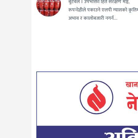
बुटवल । उपभोक्ता हित संरक्षण मञ्च,
रूपन्देहीले पकाउने एलपी ग्यासको कृति
अभाव र कालोबजारी नगर्न…