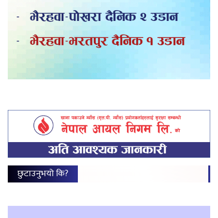
छुटाउनुभयो कि?