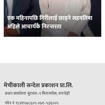
एक महिनापछि गिरीलाई छाड्ने सहमतिमा
अहिले आचार्यकै निरन्तरता
मेचीकाली सन्देश प्रकाशन प्रा.लि.
प्रधान कार्यालयः बुटवल–९ मिलनचोक, रुपन्देही
फोन नंः ९८४१५७८६०५ ०७१–५३६००५