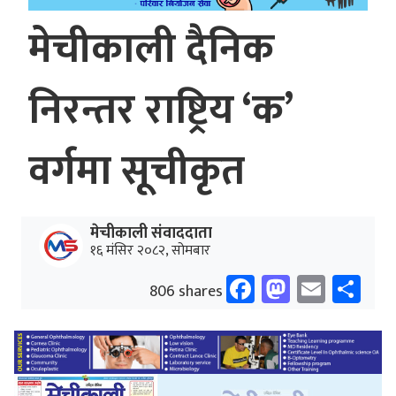
मेचीकाली दैनिक
निरन्तर राष्ट्रिय ‘क’
वर्गमा सूचीकृत
मेचीकाली संवाददाता
१६ मंसिर २०८२, सोमबार
Facebook
Mastodo
Email
Sh
806 shares