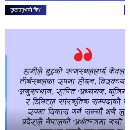
छुटाउनुभयो कि?