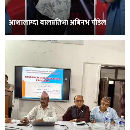
आशालाग्दा बालप्रतिभा अबिनभ पौडेल