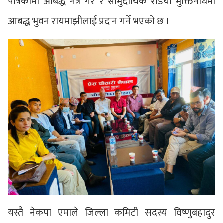
पत्रिकामा आबद्ध नेत्र गैरे र सामुदायिक रेडियो मुक्तिनाथमा
आबद्ध भुवन रायमाझीलाई प्रदान गर्ने भएको छ ।
यस्तै नेकपा एमाले जिल्ला कमिटी सदस्य विष्णुबहादुर