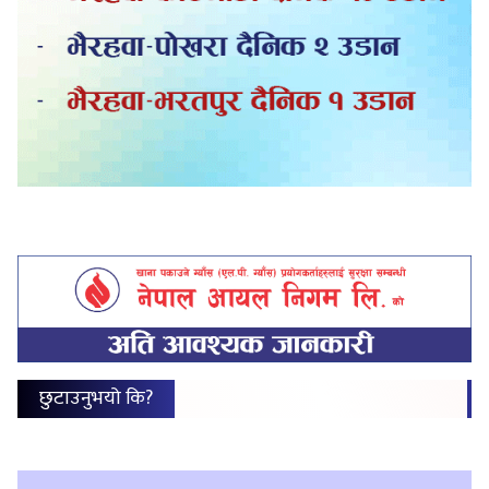
छुटाउनुभयो कि?