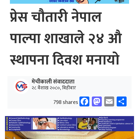
प्रेस चौतारी नेपाल
पाल्पा शाखाले २४ औ
स्थापना दिवश मनायो
मेचीकाली संवाददाता
२८ बैशाख २०८०, बिहीबार
Facebook
Mastodo
Email
Sh
798 shares