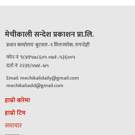
मेचीकाली सन्देश प्रकाशन प्रा.लि.
प्रधान कार्यालयः बुटवल–९ मिलनचोक, रुपन्देही
फोन नंः ९८४१५७८६०५ ०७१–५३६००५
दर्ता नंः २२३१/०७४–७५
Email: mechikalidaily@gmail.com
mechikaliadd@gmail.com
हाम्रो बारेमा
हाम्रो टिम
समाचार