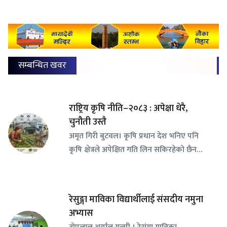
सम्बन्धित खवर
राष्ट्रिय कृषि नीति–२०८३ : अपेक्षा धेरै,
चुनौती उस्तै
अमृत गिरी बुटवल। कृषि प्रधान देश भनिए पनि
कृषि क्षेत्रले अपेक्षित गति लिन सकिरहेको छैन…
रेसुङ्गा माविका विद्यार्थीलाई संसदीय नमुना
अभ्यास
टोपलाल अर्याल गुल्मी । रेसुंगा माविका