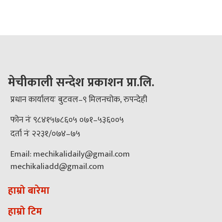
मेचीकाली सन्देश प्रकाशन प्रा.लि.
प्रधान कार्यालयः बुटवल–९ मिलनचोक, रुपन्देही
फोन नंः ९८४१५७८६०५ ०७१–५३६००५
दर्ता नंः २२३१/०७४–७५
Email: mechikalidaily@gmail.com
mechikaliadd@gmail.com
हाम्रो बारेमा
हाम्रो टिम