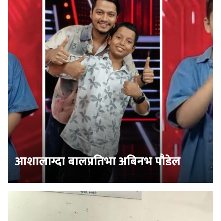
आशालाग्दा बालप्रतिभा अबिनभ पौडेल