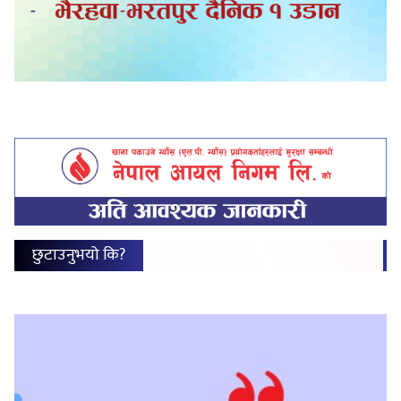
छुटाउनुभयो कि?