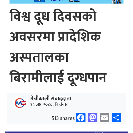
विश्व दूध दिवसको
अवसरमा प्रादेशिक
अस्पतालका
बिरामीलाई दूग्धपान
मेचीकाली संवाददाता
१८ जेष्ठ २०८०, बिहीबार
Facebook
Mastodo
Email
Sh
513 shares