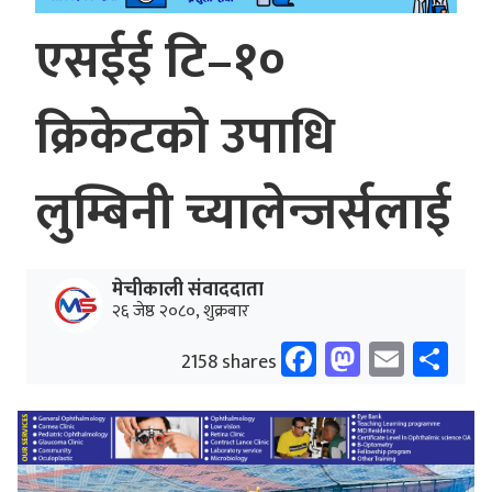
एसईई टि–१०
क्रिकेटको उपाधि
लुम्बिनी च्यालेन्जर्सलाई
मेचीकाली संवाददाता
२६ जेष्ठ २०८०, शुक्रबार
Facebook
Mastodo
Email
Sh
2158 shares