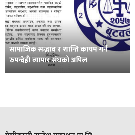
सामाजिक सद्भाव र शान्ति कायम गर्न
रुपन्देही व्यापार संघको अपिल