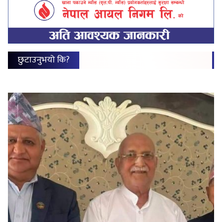
छुटाउनुभयो कि?