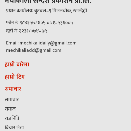
मेचीकाली सन्देश प्रकाशन प्रा.लि.
प्रधान कार्यालयः बुटवल–९ मिलनचोक, रुपन्देही
फोन नंः ९८४१५७८६०५ ०७१–५३६००५
दर्ता नंः २२३१/०७४–७५
Email: mechikalidaily@gmail.com
mechikaliadd@gmail.com
हाम्रो बारेमा
हाम्रो टिम
समाचार
समाचार
समाज
राजनिति
विचार लेख