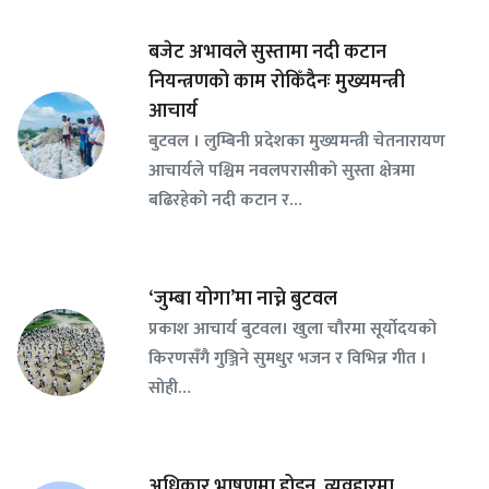
बजेट अभावले सुस्तामा नदी कटान
नियन्त्रणको काम रोकिँदैनः मुख्यमन्त्री
आचार्य
बुटवल । लुम्बिनी प्रदेशका मुख्यमन्त्री चेतनारायण
आचार्यले पश्चिम नवलपरासीको सुस्ता क्षेत्रमा
बढिरहेको नदी कटान र…
‘जुम्बा योगा’मा नाच्ने बुटवल
प्रकाश आचार्य बुटवल। खुला चौरमा सूर्योदयको
किरणसँगै गुञ्जिने सुमधुर भजन र विभिन्न गीत ।
सोही…
अधिकार भाषणमा होइन, व्यवहारमा