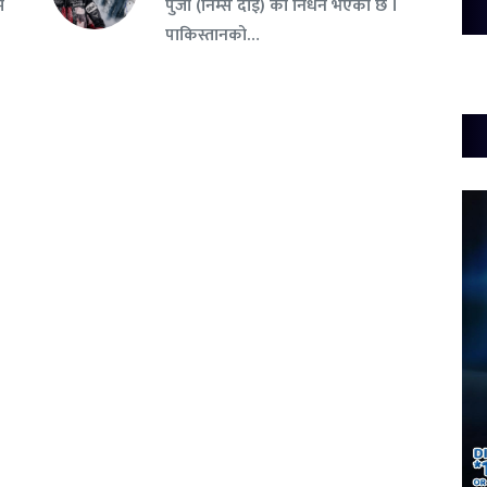
म
पुर्जा (निम्स दाइ) को निधन भएको छ ।
पाकिस्तानको…