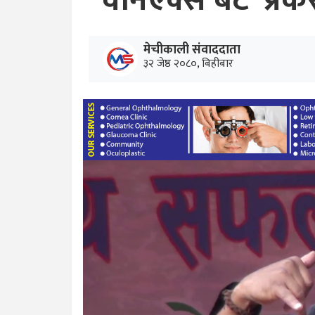
‘वानएक्स बेट’ प्रक
मेचीकाली संवाददाता
३२ जेष्ठ २०८०, बिहीबार