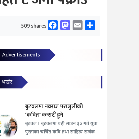
सहित ८ जना पक्राउ
Facebook
Mastodon
Email
Share
509 shares
Advertisements
भर्खर
बुटवलमा नवराज पराजुलीको
‘कविता कन्सर्ट’ हुने
बुटवल । बुटवलमा यही साउन ३० गते युवा
पुस्ताका चर्चित कवि तथा साहित्य सर्जक