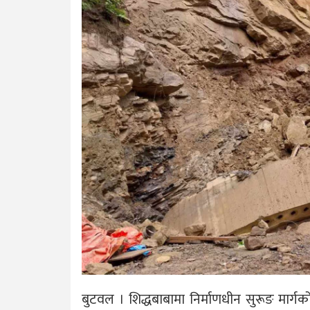
बुटवल । शिद्धबाबामा निर्माणधीन सुरूङ मार्गक