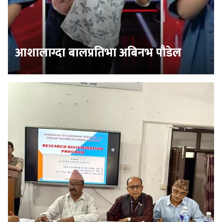
आशालाग्दा बालप्रतिभा अबिनभ पौडेल