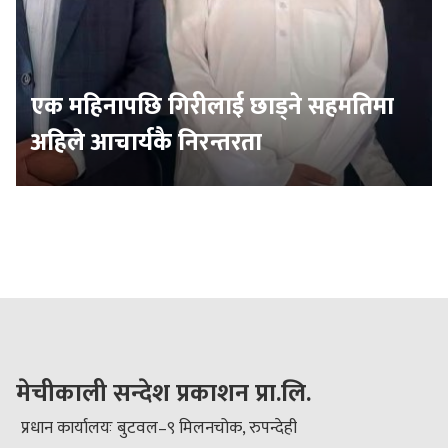
एक महिनापछि गिरीलाई छाड्ने सहमतिमा
अहिले आचार्यकै निरन्तरता
मेचीकाली सन्देश प्रकाशन प्रा.लि.
प्रधान कार्यालयः बुटवल–९ मिलनचोक, रुपन्देही