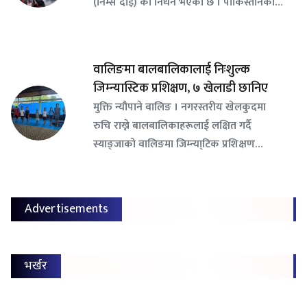
(निम्स दाइ) को निधन भएको छ । पाकिस्तानको…
वालिङमा बालबालिकालाई निःशुल्क
जिम्न्यास्टिक प्रशिक्षण, ७ खेलाडी छानिए
​मुक्ति न्यौपाने वालिङ । नगरस्तरीय खेलकुदमा
रुचि राख्ने बालबालिकाहरूलाई लक्षित गर्दै
स्याङ्जाको वालिङमा जिम्न्या्टिक प्रशिक्षण…
Advertisements
भर्खर