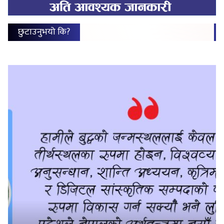
छुटाउनुभयो कि?