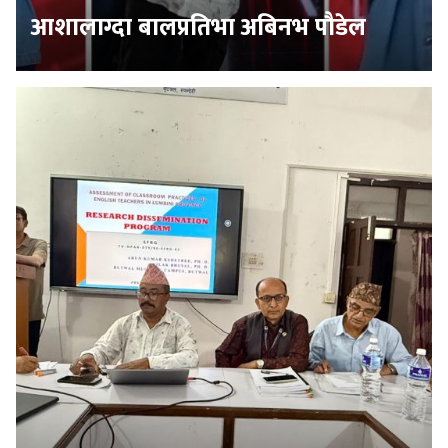
आशालाग्दा बालप्रतिभा अबिनभ पौडेल