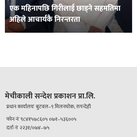
एक महिनापछि गिरीलाई छाड्ने सहमतिमा
अहिले आचार्यकै निरन्तरता
मेचीकाली सन्देश प्रकाशन प्रा.लि.
प्रधान कार्यालयः बुटवल–९ मिलनचोक, रुपन्देही
फोन नंः ९८४१५७८६०५ ०७१–५३६००५
दर्ता नंः २२३१/०७४–७५