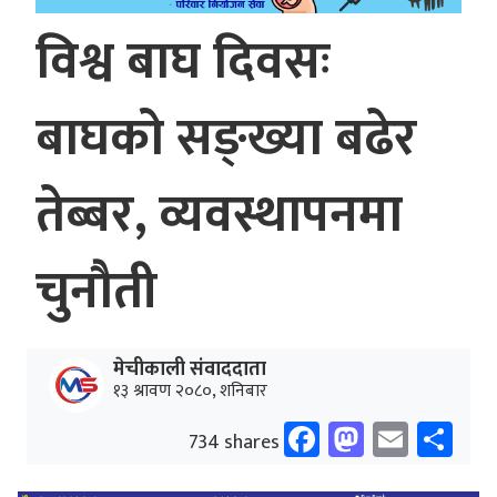
विश्व बाघ दिवसः
बाघको सङ्ख्या बढेर
तेब्बर, व्यवस्थापनमा
चुनौती
मेचीकाली संवाददाता
१३ श्रावण २०८०, शनिबार
Facebook
Mastodo
Email
Sh
734 shares