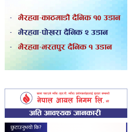
छुटाउनुभयो कि?