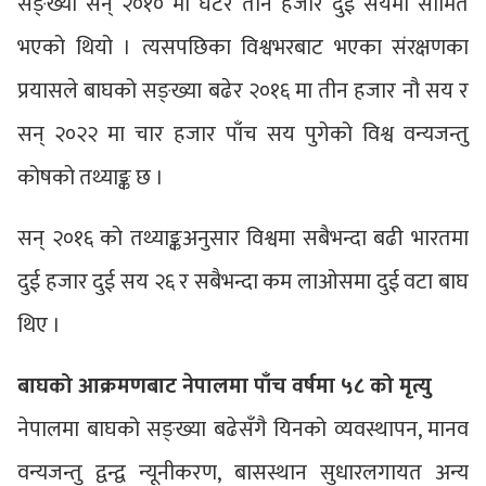
सङ्ख्या सन् २०१० मा घटेर तीन हजार दुई सयमा सीमित
भएको थियो । त्यसपछिका विश्वभरबाट भएका संरक्षणका
प्रयासले बाघको सङ्ख्या बढेर २०१६ मा तीन हजार नौ सय र
सन् २०२२ मा चार हजार पाँच सय पुगेको विश्व वन्यजन्तु
कोषको तथ्याङ्क छ ।
सन् २०१६ को तथ्याङ्कअनुसार विश्वमा सबैभन्दा बढी भारतमा
दुई हजार दुई सय २६ र सबैभन्दा कम लाओसमा दुई वटा बाघ
थिए ।
बाघको आक्रमणबाट नेपालमा पाँच वर्षमा ५८ को मृत्यु
नेपालमा बाघको सङ्ख्या बढेसँगै यिनको व्यवस्थापन, मानव
वन्यजन्तु द्वन्द्व न्यूनीकरण, बासस्थान सुधारलगायत अन्य