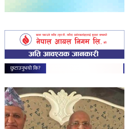
छुटाउनुभयो कि?