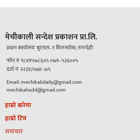
मेचीकाली सन्देश प्रकाशन प्रा.लि.
प्रधान कार्यालयः बुटवल–९ मिलनचोक, रुपन्देही
फोन नंः ९८४१५७८६०५ ०७१–५३६००५
दर्ता नंः २२३१/०७४–७५
Email: mechikalidaily@gmail.com
mechikaliadd@gmail.com
हाम्रो बारेमा
हाम्रो टिम
समाचार