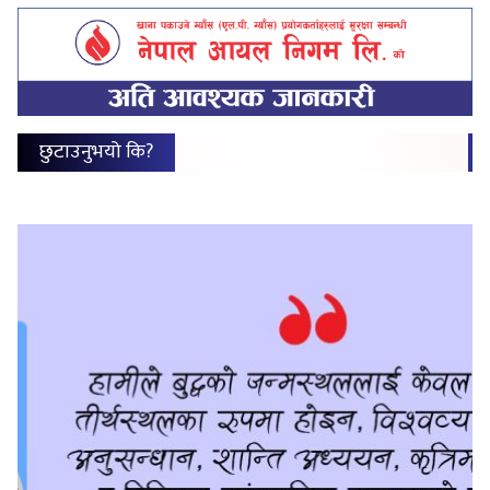
छुटाउनुभयो कि?