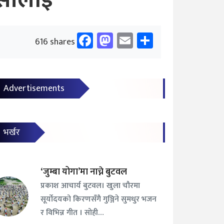
केसीलाई
Facebook
Mastodon
Email
Share
616 shares
Advertisements
भर्खर
‘जुम्बा योगा’मा नाच्ने बुटवल
प्रकाश आचार्य बुटवल। खुला चौरमा
सूर्योदयको किरणसँगै गुञ्जिने सुमधुर भजन
र विभिन्न गीत । सोही…