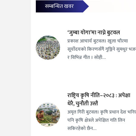
सम्बन्धित खवर
‘जुम्बा योगा’मा नाच्ने बुटवल
प्रकाश आचार्य बुटवल। खुला चौरमा
सूर्योदयको किरणसँगै गुञ्जिने सुमधुर भ
र विभिन्न गीत । सोही…
राष्ट्रिय कृषि नीति–२०८३ : अपेक्षा
धेरै, चुनौती उस्तै
अमृत गिरी बुटवल। कृषि प्रधान देश भनि
पनि कृषि क्षेत्रले अपेक्षित गति लिन
सकिरहेको छैन…