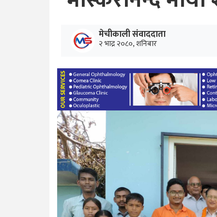
भास्करानन्द माया श
मेचीकाली संवाददाता
२ भाद्र २०८०, शनिबार