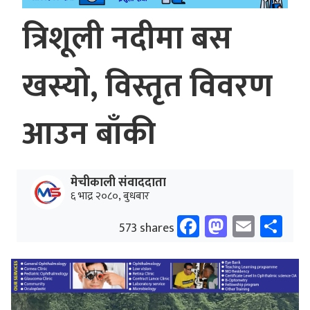
त्रिशूली नदीमा बस
खस्यो, विस्तृत विवरण
आउन बाँकी
मेचीकाली संवाददाता
६ भाद्र २०८०, बुधबार
Facebook
Mastodo
Email
Sh
573 shares