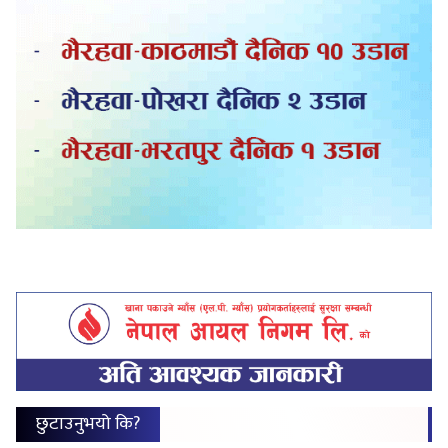
छुटाउनुभयो कि?