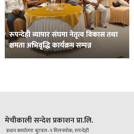
रूपन्देही व्यापार संघमा नेतृत्व विकास तथा
क्षमता अभिवृद्धि कार्यक्रम सम्पन्न
मेचीकाली सन्देश प्रकाशन प्रा.लि.
प्रधान कार्यालयः बुटवल–९ मिलनचोक, रुपन्देही