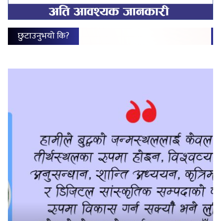
छुटाउनुभयो कि?