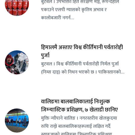
बुटवल । उपभोक्ता हित संरक्षण मञ्च, रूपन्देहीले
पकाउने एलपी ग्यासको कृतिम अभाव र
कालोबजारी नगर्न…
हिमालमै अस्ताए विश्व कीर्तिमानी पर्वतारोही
पुर्जा
बुटवल । विश्व कीर्तिमानी पर्वतारोही निर्मल पुर्जा
(निम्स दाइ) को निधन भएको छ । पाकिस्तानको…
वालिङमा बालबालिकालाई निःशुल्क
जिम्न्यास्टिक प्रशिक्षण, ७ खेलाडी छानिए
​मुक्ति न्यौपाने वालिङ । नगरस्तरीय खेलकुदमा
रुचि राख्ने बालबालिकाहरूलाई लक्षित गर्दै
स्याङ्जाको वालिङमा जिम्न्या्टिक प्रशिक्षण…