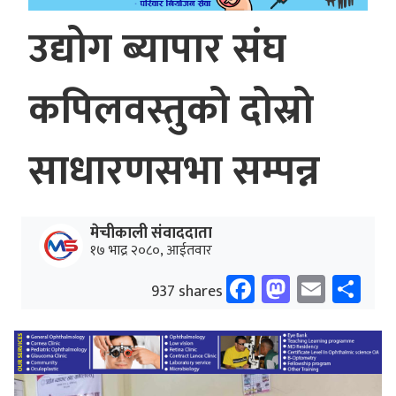
उद्योग ब्यापार संघ
कपिलवस्तुको दोस्रो
साधारणसभा सम्पन्न
मेचीकाली संवाददाता
१७ भाद्र २०८०, आईतवार
Facebook
Mastodo
Email
Sh
937 shares