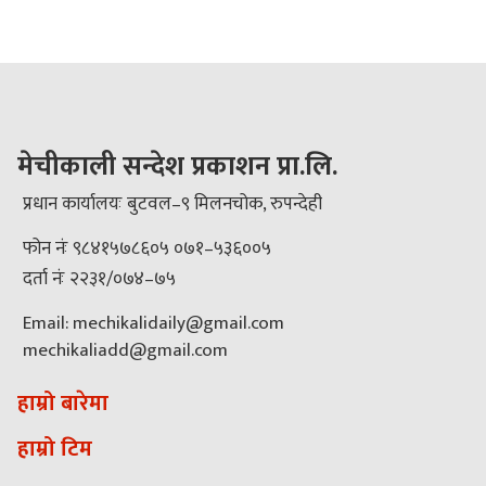
मेचीकाली सन्देश प्रकाशन प्रा.लि.
प्रधान कार्यालयः बुटवल–९ मिलनचोक, रुपन्देही
फोन नंः ९८४१५७८६०५ ०७१–५३६००५
दर्ता नंः २२३१/०७४–७५
Email: mechikalidaily@gmail.com
mechikaliadd@gmail.com
हाम्रो बारेमा
हाम्रो टिम