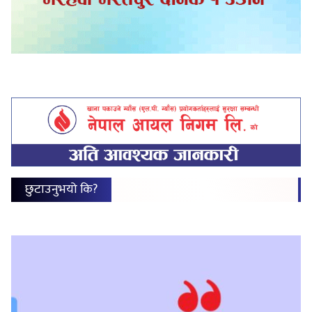
छुटाउनुभयो कि?