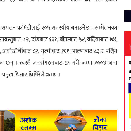
श संगठन कमिटीलाई २०५ सदस्यीय बनाउनेछ । सम्मेलनका
िलवस्तुबाट ७२, दांङबाट १३१, बाँकबाट ५४, बर्दियाबाट ७४,
, अर्घाखाँचीबाट ८२, गुल्मीबाट १११, पाल्पाबाट ८३ र पश्चिम
 छन् । त्यस्तै जनसंगठनबाट ८३ गरी जम्मा १००४ जना
ग प्रमुख डिआर घिमिरेले बताए ।