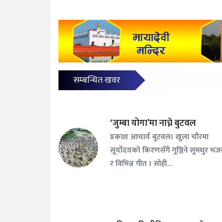
सम्बन्धित खवर
‘जुम्बा योगा’मा नाच्ने बुटवल
प्रकाश आचार्य बुटवल। खुला चौरमा
सूर्योदयको किरणसँगै गुञ्जिने सुमधुर भ
र विभिन्न गीत । सोही…