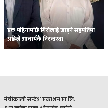
एक महिनापछि गिरीलाई छाड्ने सहमतिमा
अहिले आचार्यकै निरन्तरता
मेचीकाली सन्देश प्रकाशन प्रा.लि.
प्रधान कार्यालयः बुटवल–९ मिलनचोक, रुपन्देही