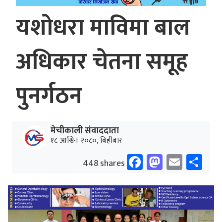
यशोधरा माविमा बाल
अधिकार चेतना समूह
पुनर्गठन
मेचीकाली संवाददाता
१८ आश्विन २०८०, बिहीबार
Facebook
Mastodo
Email
Sh
448 shares