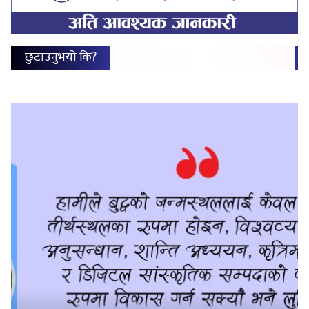
छुटाउनुभयो कि?