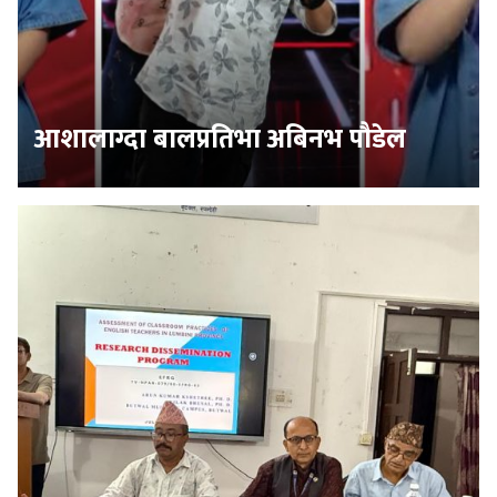
आशालाग्दा बालप्रतिभा अबिनभ पौडेल