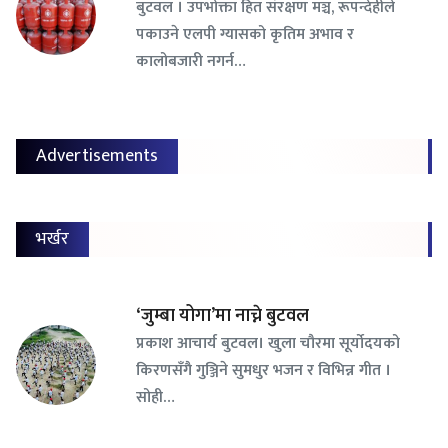
बुटवल । उपभोक्ता हित संरक्षण मञ्च, रूपन्देहीले
पकाउने एलपी ग्यासको कृतिम अभाव र
कालोबजारी नगर्न…
Advertisements
भर्खर
‘जुम्बा योगा’मा नाच्ने बुटवल
प्रकाश आचार्य बुटवल। खुला चौरमा सूर्योदयको
किरणसँगै गुञ्जिने सुमधुर भजन र विभिन्न गीत ।
सोही…