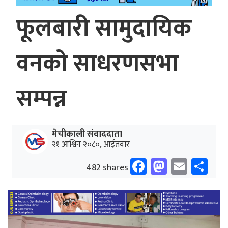
फूलबारी सामुदायिक
वनको साधरणसभा
सम्पन्न
मेचीकाली संवाददाता
२१ आश्विन २०८०, आईतवार
Facebook
Mastodo
Email
Sh
482 shares