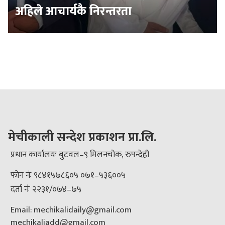
अहिले आचार्यकै निरन्तरता
मेचीकाली सन्देश प्रकाशन प्रा.लि.
प्रधान कार्यालयः बुटवल–९ मिलनचोक, रुपन्देही
फोन नंः ९८४१५७८६०५ ०७१–५३६००५
दर्ता नंः २२३१/०७४–७५
Email: mechikalidaily@gmail.com
mechikaliadd@gmail.com