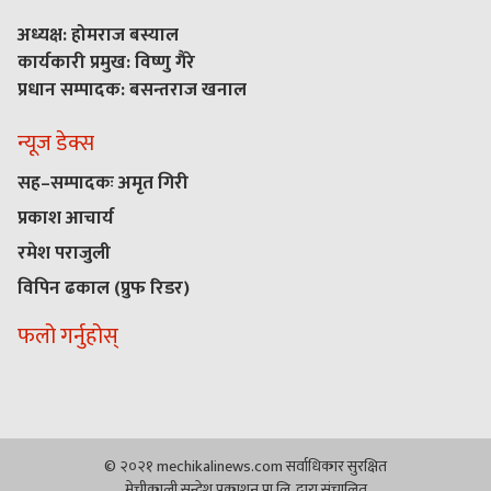
अध्यक्ष: होमराज बस्याल
कार्यकारी प्रमुख: विष्णु गैरे
प्रधान सम्पादक: बसन्तराज खनाल
न्यूज डेक्स
सह–सम्पादकः अमृत गिरी
प्रकाश आचार्य
रमेश पराजुली
विपिन ढकाल (प्रुफ रिडर)
फलो गर्नुहोस्
© २०२१ mechikalinews.com सर्वाधिकार सुरक्षित
मेचीकाली सन्देश प्रकाशन प्रा.लि. द्वारा संचालित