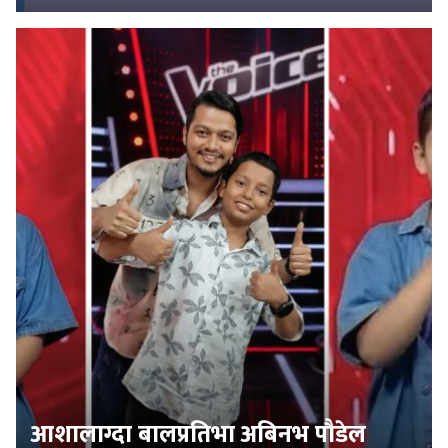
आशालाग्दा बालप्रतिभा अबिनभ पौडेल