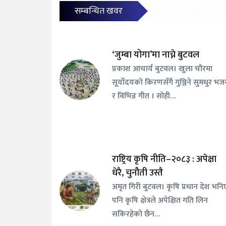
सम्बन्धित खवर
‘जुम्बा योगा’मा नाच्ने बुटवल
प्रकाश आचार्य बुटवल। खुला चौरमा
सूर्योदयको किरणसँगै गुञ्जिने सुमधुर भ
र विभिन्न गीत । सोही…
राष्ट्रिय कृषि नीति–२०८३ : अपेक्षा
धेरै, चुनौती उस्तै
अमृत गिरी बुटवल। कृषि प्रधान देश भनि
पनि कृषि क्षेत्रले अपेक्षित गति लिन
सकिरहेको छैन…