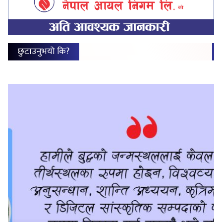
छुटाउनुभयो कि?