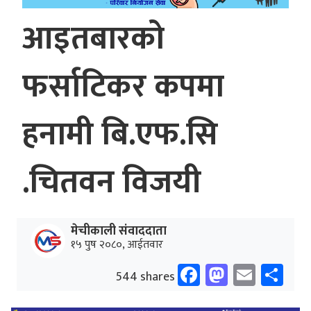
आइतबारको
फर्साटिकर कपमा
हनामी बि.एफ.सि
.चितवन विजयी
मेचीकाली संवाददाता
१५ पुष २०८०, आईतवार
Facebook
Mastodo
Email
Sh
544 shares