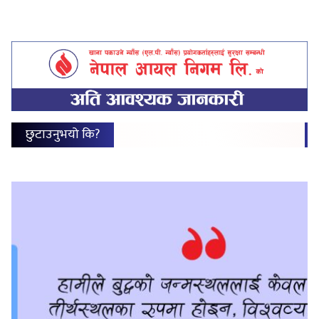
छुटाउनुभयो कि?