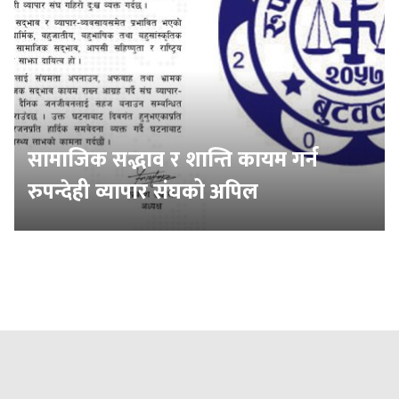
सामाजिक सद्भाव र शान्ति कायम गर्न
रुपन्देही व्यापार संघको अपिल