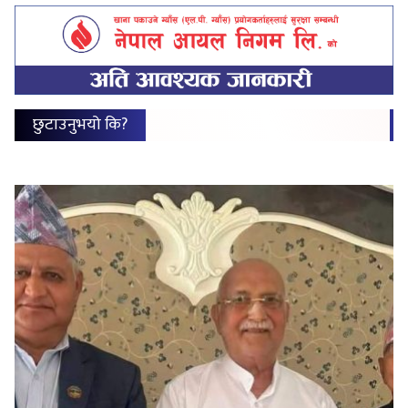
छुटाउनुभयो कि?