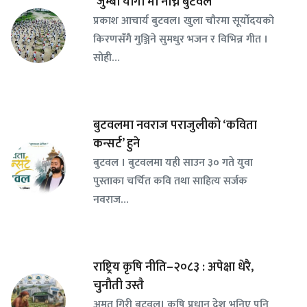
‘जुम्बा योगा’मा नाच्ने बुटवल
प्रकाश आचार्य बुटवल। खुला चौरमा सूर्योदयको
किरणसँगै गुञ्जिने सुमधुर भजन र विभिन्न गीत ।
सोही…
बुटवलमा नवराज पराजुलीको ‘कविता
कन्सर्ट’ हुने
बुटवल । बुटवलमा यही साउन ३० गते युवा
पुस्ताका चर्चित कवि तथा साहित्य सर्जक
नवराज…
राष्ट्रिय कृषि नीति–२०८३ : अपेक्षा धेरै,
चुनौती उस्तै
अमृत गिरी बुटवल। कृषि प्रधान देश भनिए पनि