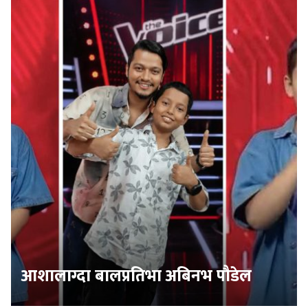
आशालाग्दा बालप्रतिभा अबिनभ पौडेल