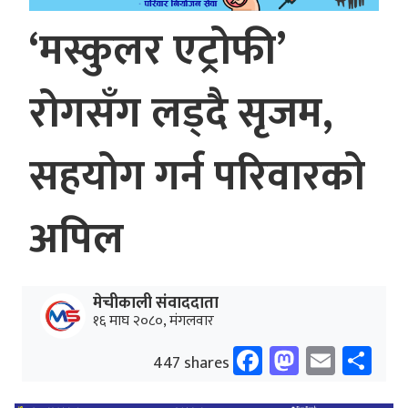
‘मस्कुलर एट्रोफी’
रोगसँग लड्दै सृजम,
सहयोग गर्न परिवारको
अपिल
मेचीकाली संवाददाता
१६ माघ २०८०, मंगलवार
Facebook
Mastodo
Email
Sh
447 shares