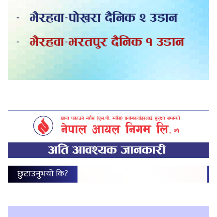
छुटाउनुभयो कि?