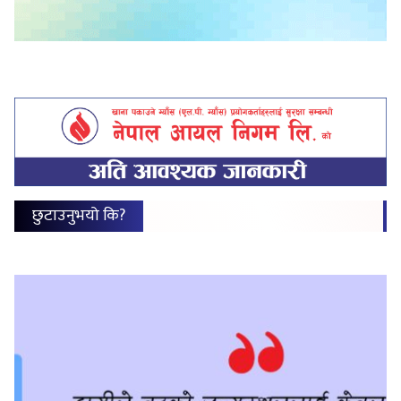
छुटाउनुभयो कि?