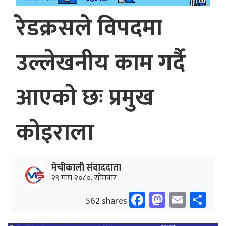
रेडक्रसले विपदमा
उल्लेखनीय काम गर्दै
आएको छः प्रमुख
कोइराला
मेचीकाली संवाददाता
२९ माघ २०८०, सोमबार
Facebook
Mastodo
Email
Sh
562 shares