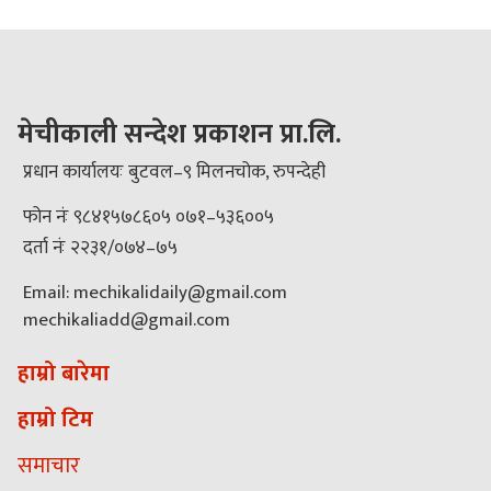
मेचीकाली सन्देश प्रकाशन प्रा.लि.
प्रधान कार्यालयः बुटवल–९ मिलनचोक, रुपन्देही
फोन नंः ९८४१५७८६०५ ०७१–५३६००५
दर्ता नंः २२३१/०७४–७५
Email: mechikalidaily@gmail.com
mechikaliadd@gmail.com
हाम्रो बारेमा
हाम्रो टिम
समाचार