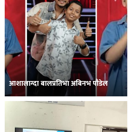
आशालाग्दा बालप्रतिभा अबिनभ पौडेल