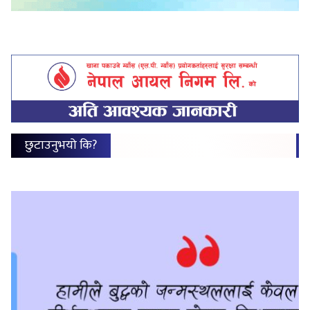
छुटाउनुभयो कि?