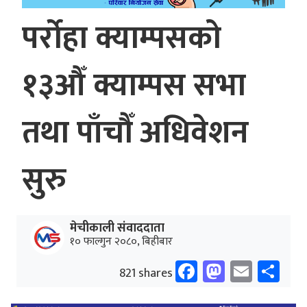
पर्रोहा क्याम्पसको
१३औँ क्याम्पस सभा
तथा पाँचौँ अधिवेशन
सुरु
मेचीकाली संवाददाता
१० फाल्गुन २०८०, बिहीबार
Facebook
Mastodo
Email
Sh
821 shares