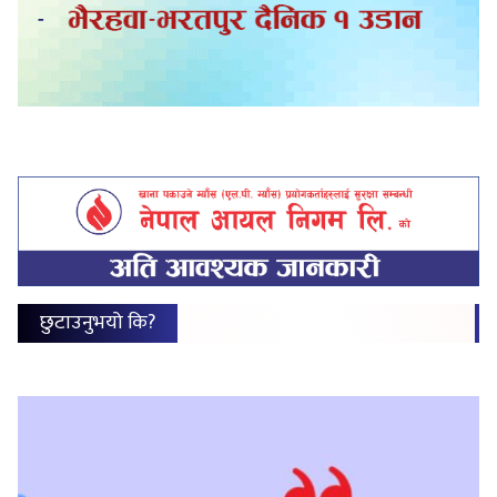
छुटाउनुभयो कि?