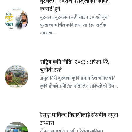
बुटवलमा नवराज पराजुलीको ‘कविता
कन्सर्ट’ हुने
बुटवल । बुटवलमा यही साउन ३० गते युवा
पुस्ताका चर्चित कवि तथा साहित्य सर्जक
नवराज…
राष्ट्रिय कृषि नीति–२०८३ : अपेक्षा धेरै,
चुनौती उस्तै
अमृत गिरी बुटवल। कृषि प्रधान देश भनिए पनि
कृषि क्षेत्रले अपेक्षित गति लिन सकिरहेको छैन…
रेसुङ्गा माविका विद्यार्थीलाई संसदीय नमुना
अभ्यास
टोपलाल अर्याल गुल्मी । रेसुंगा माविका