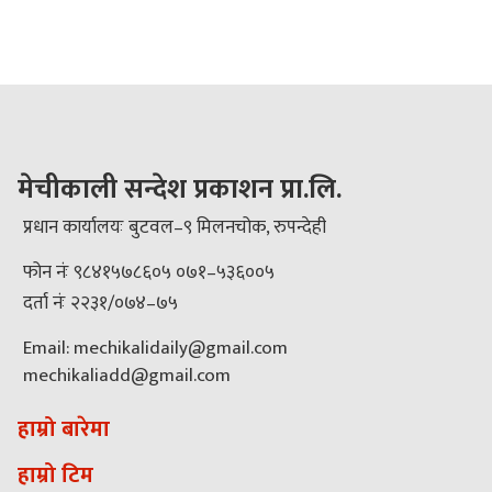
मेचीकाली सन्देश प्रकाशन प्रा.लि.
प्रधान कार्यालयः बुटवल–९ मिलनचोक, रुपन्देही
फोन नंः ९८४१५७८६०५ ०७१–५३६००५
दर्ता नंः २२३१/०७४–७५
Email: mechikalidaily@gmail.com
mechikaliadd@gmail.com
हाम्रो बारेमा
हाम्रो टिम