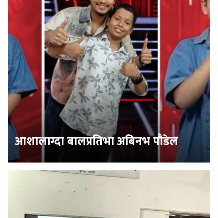
आशालाग्दा बालप्रतिभा अबिनभ पौडेल