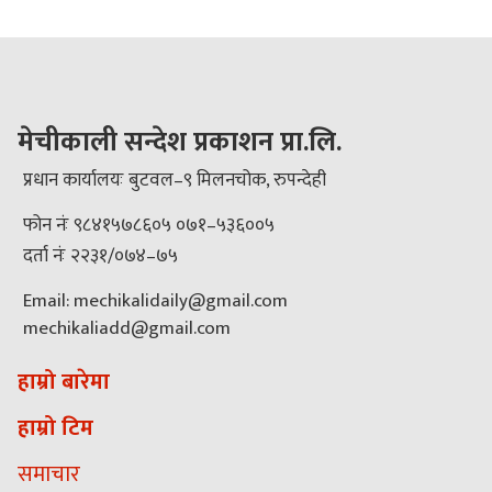
मेचीकाली सन्देश प्रकाशन प्रा.लि.
प्रधान कार्यालयः बुटवल–९ मिलनचोक, रुपन्देही
फोन नंः ९८४१५७८६०५ ०७१–५३६००५
दर्ता नंः २२३१/०७४–७५
Email: mechikalidaily@gmail.com
mechikaliadd@gmail.com
हाम्रो बारेमा
हाम्रो टिम
समाचार