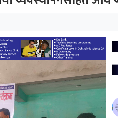
याँ व्यवस्थापनसहित अघि बढाउ