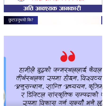
छुटाउनुभयो कि?