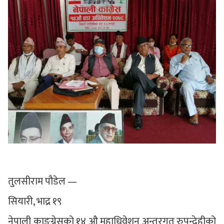
तुलसीराम पौडेल —
सियारी, भाद्र १९
नेपाली काङ्ग्रेसको १४ औ महाधिवेशन अन्तरगत रुपन्देहीको