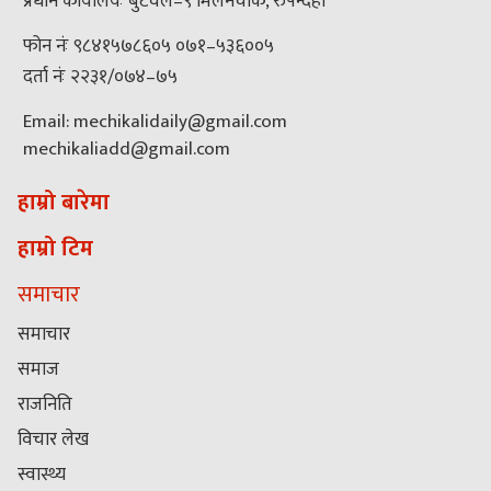
प्रधान कार्यालयः बुटवल–९ मिलनचोक, रुपन्देही
फोन नंः ९८४१५७८६०५ ०७१–५३६००५
दर्ता नंः २२३१/०७४–७५
Email: mechikalidaily@gmail.com
mechikaliadd@gmail.com
हाम्रो बारेमा
हाम्रो टिम
समाचार
समाचार
समाज
राजनिति
विचार लेख
स्वास्थ्य