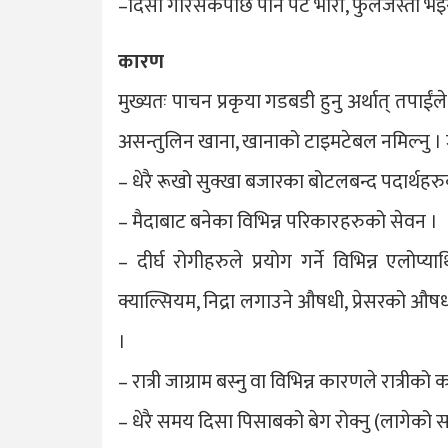
–दिसा गरिसकेपछि पनि पेट भारी, फुलेजस्तो भइ
कारण
मुख्यतः पाचन प्रकृया गडबडी हुनु अर्थात् तपाईं
असन्तुलिन खाना, खानाको टाइमटेबल नमिल्नु । ज
– धेरै रूखो सुक्खा बजारका बोटलबन्द पदार्थह
– मैदाबाट बनेका विभिन्न परिकारहरुको सेवन ।
– दीर्घ रोगीहरुले प्रयोग गर्ने विभिन्न एलो
क्याल्सियम, निद्रा लगाउने औषधी, प्रेसरको 
।
– रात्री जाग्राम बस्नु वा विभिन्न कारणले रात्रीको काम
– धेरै समय दिसा पिसाबको बेग रोक्नु (लागेको स