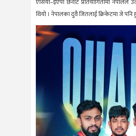
एसिया–इएपी छनोट प्रतियोगितामा नेपालले उत्
थियो । नेपालका दुवै जितलाई क्रिकेटमा जे पनि