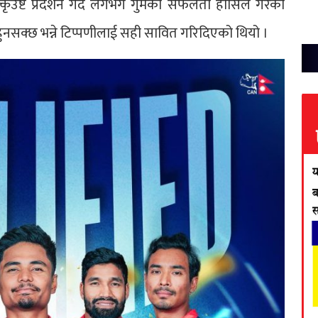
कृउष्ट प्रदर्शन गर्दै लगभग गुमेको सफलता हासिल गरेको
 हुनसक्छ भन्ने टिप्पणीलाई सही सावित गरिदिएको थियो ।