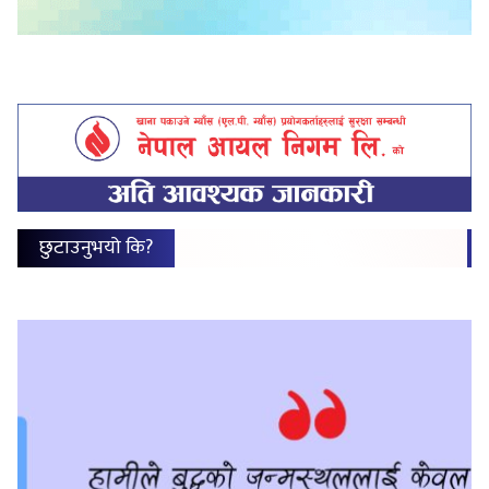
छुटाउनुभयो कि?