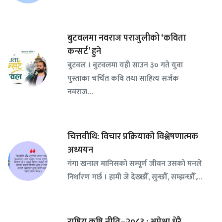
बुटवलमा नवराज पराजुलीको ‘कविता
कन्सर्ट’ हुने
बुटवल । बुटवलमा यही साउन ३० गते युवा
पुस्ताका चर्चित कवि तथा साहित्य सर्जक
नवराज…
चित्तवीथि: विचार प्रक्रियाको विश्लेषणात्मक
अध्ययन
गंगा खनाल मानिसको सम्पूर्ण जीवन उसको मनले
निर्धारण गर्छ । हामी जे देख्छौँ, सुन्छौँ, सम्झन्छौँ,…
राष्ट्रिय कृषि नीति–२०८३ : अपेक्षा धेरै,