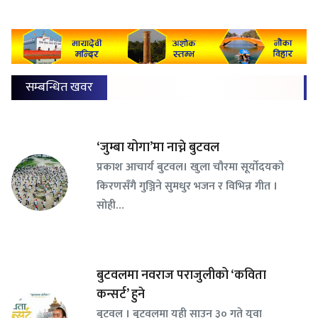
सम्बन्धित खवर
‘जुम्बा योगा’मा नाच्ने बुटवल
प्रकाश आचार्य बुटवल। खुला चौरमा सूर्योदयको
किरणसँगै गुञ्जिने सुमधुर भजन र विभिन्न गीत ।
सोही…
बुटवलमा नवराज पराजुलीको ‘कविता
कन्सर्ट’ हुने
बुटवल । बुटवलमा यही साउन ३० गते युवा