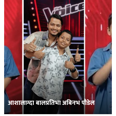
आशालाग्दा बालप्रतिभा अबिनभ पौडेल