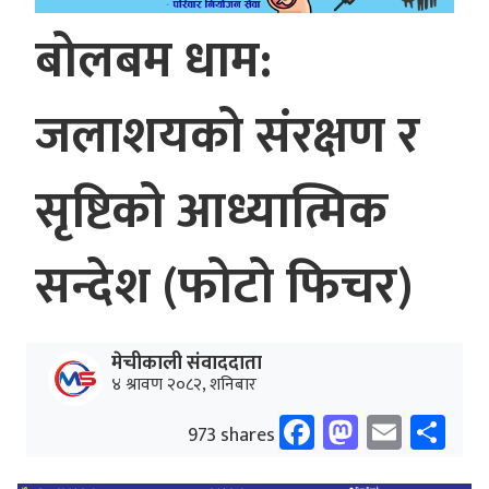
बोलबम धाम:
जलाशयको संरक्षण र
सृष्टिको आध्यात्मिक
सन्देश (फोटो फिचर)
मेचीकाली संवाददाता
४ श्रावण २०८२, शनिबार
Facebook
Mastodo
Email
Sh
973 shares