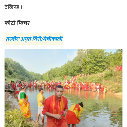
देखिन्छ ।
फोटो फिचर
तस्वीरः अमृत गिरी/मेचीकाली