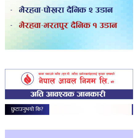
छुटाउनुभयो कि?