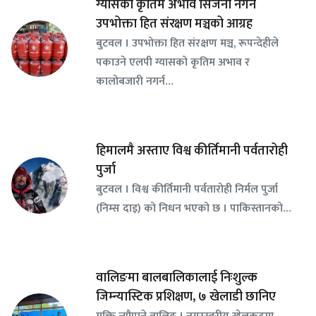
ग्यासको कृतिम अभाव सिर्जना नगर्न
उपभोक्ता हित संरक्षण मञ्चको आग्रह
बुटवल । उपभोक्ता हित संरक्षण मञ्च, रूपन्देहीले
पकाउने एलपी ग्यासको कृतिम अभाव र
कालोबजारी नगर्न…
हिमालमै अस्ताए विश्व कीर्तिमानी पर्वतारोही
पुर्जा
बुटवल । विश्व कीर्तिमानी पर्वतारोही निर्मल पुर्जा
(निम्स दाइ) को निधन भएको छ । पाकिस्तानको…
वालिङमा बालबालिकालाई निःशुल्क
जिम्न्यास्टिक प्रशिक्षण, ७ खेलाडी छानिए
​मुक्ति न्यौपाने वालिङ । नगरस्तरीय खेलकुदमा